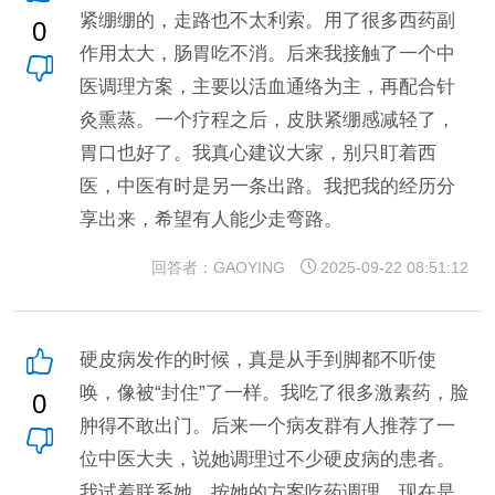
紧绷绷的，走路也不太利索。用了很多西药副
0
作用太大，肠胃吃不消。后来我接触了一个中
医调理方案，主要以活血通络为主，再配合针
灸熏蒸。一个疗程之后，皮肤紧绷感减轻了，
胃口也好了。我真心建议大家，别只盯着西
医，中医有时是另一条出路。我把我的经历分
享出来，希望有人能少走弯路。
回答者：GAOYING
2025-09-22 08:51:12
硬皮病发作的时候，真是从手到脚都不听使
唤，像被“封住”了一样。我吃了很多激素药，脸
0
肿得不敢出门。后来一个病友群有人推荐了一
位中医大夫，说她调理过不少硬皮病的患者。
我试着联系她，按她的方案吃药调理，现在是