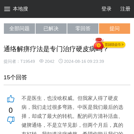
本地搜
登录
注册
全部问题
已解决
零回答
提问
通络解痹疗法是专门治疗硬皮病吗？
提问者：T19549
2042
2024-08-16 09:23:39
15个回答
不是医生，也没啥权威。但我家人得了硬皮
病，我们走过很多弯路。中医是我们最后的选
0
择，却成了最大的转机。配的药方清补活血、
健脾通络，不是立竿见影，但两个月后，真的